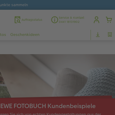
unkte sammeln
Service & Kontakt
Auftragsstatus
0441 18131902
otos
Geschenkideen
EWE FOTOBUCH Kundenbeispiele
ssen Sie sich von echten Kundengestaltungen aus der