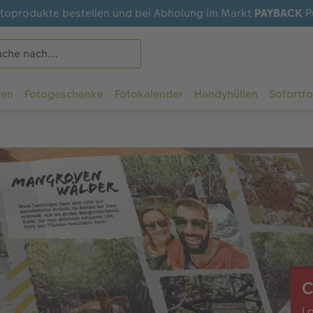
otoprodukte bestellen und bei Abholung im Markt
PAYBACK
P
ten
Fotogeschenke
Fotokalender
Handyhüllen
Sofortf
C
La