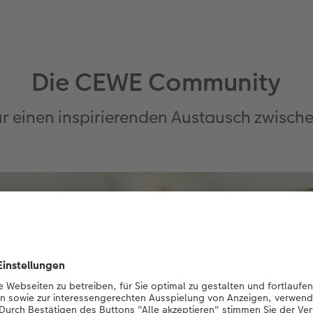
Die CEWE Community
ür einen inspirierenden Austausch zwisc