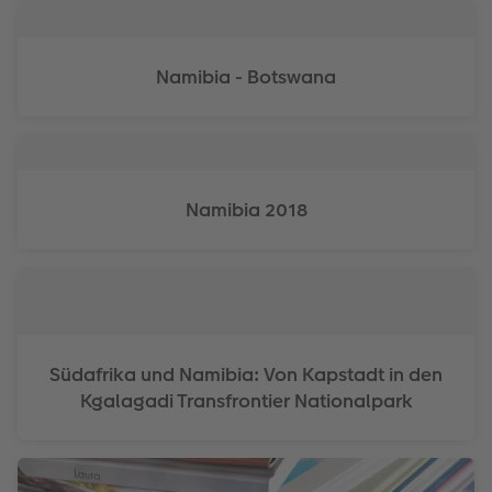
Anleitungen & Hilfe
im Wunschformat
Digitale Grußkarte
CEWE myPhotos
Namibia - Botswana
Inspiration
Neuheiten
CEWE myPhotos
Neuheiten
Neuheiten
Extras
Neuheiten
Namibia 2018
Südafrika und Namibia: Von Kapstadt in den
Kgalagadi Transfrontier Nationalpark