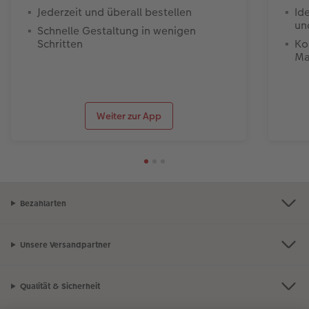
Jederzeit und überall bestellen
Id
un
Schnelle Gestaltung in wenigen
Schritten
Ko
Ma
Weiter zur App
Bezahlarten
Unsere Versandpartner
Qualität & Sicherheit