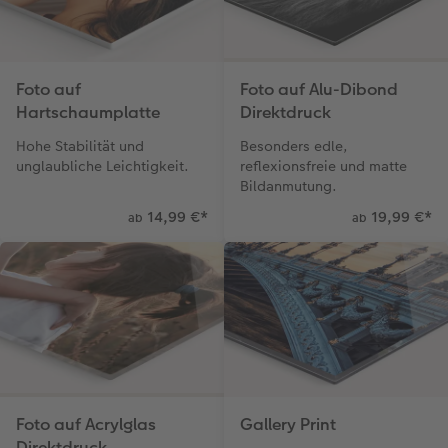
Gestaltungsideen
Extras
Mehrteiler
Einzelkarten
CEWE myPhotos
Foto auf
Foto auf Alu-Dibond
Anleitungen & Hilfe
Digitale Grußkarte
Neuheiten
im Wunschformat
Hartschaumplatte
Direktdruck
Inspiration
Neuheiten
CEWE myPhotos
Hohe Stabilität und
Besonders edle,
unglaubliche Leichtigkeit.
reflexionsfreie und matte
Neuheiten
Extras
Neuheiten
Bildanmutung.
14,99 €
*
19,99 €
*
ab
ab
Foto auf Acrylglas
Gallery Print
Direktdruck