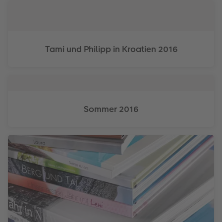
Anleitungen & Hilfe
im Wunschformat
Digitale Grußkarte
CEWE myPhotos
Inspiration
Neuheiten
CEWE myPhotos
Neuheiten
Tami und Philipp in Kroatien 2016
Neuheiten
Extras
Neuheiten
Sommer 2016