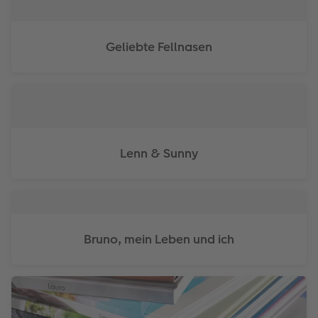
Anleitungen & Hilfe
im Wunschformat
Digitale Grußkarte
CEWE myPhotos
Geliebte Fellnasen
Inspiration
Neuheiten
CEWE myPhotos
Neuheiten
Neuheiten
Extras
Neuheiten
Lenn & Sunny
Bruno, mein Leben und ich