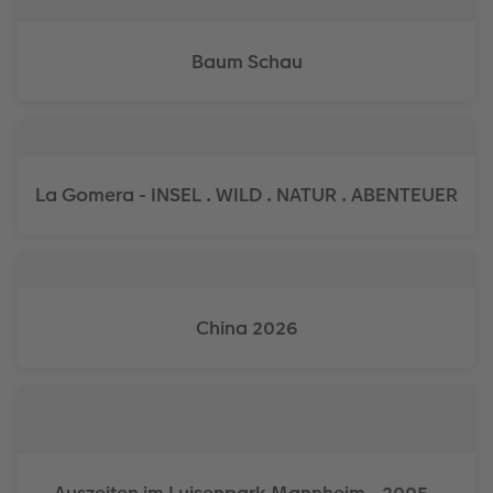
Anleitungen & Hilfe
im Wunschformat
Digitale Grußkarte
CEWE myPhotos
Baum Schau
Inspiration
Neuheiten
CEWE myPhotos
Neuheiten
Neuheiten
Extras
Neuheiten
La Gomera - INSEL . WILD . NATUR . ABENTEUER
China 2026