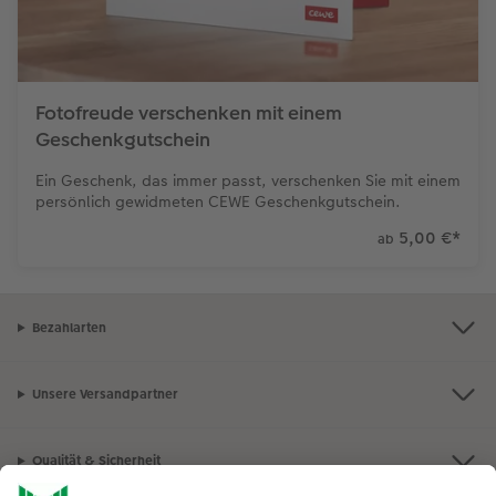
Fotofreude verschenken mit einem
Geschenkgutschein
Ein Geschenk, das immer passt, verschenken Sie mit einem
persönlich gewidmeten CEWE Geschenkgutschein.
5,00 €
*
ab
Bezahlarten
Unsere Versandpartner
Qualität & Sicherheit