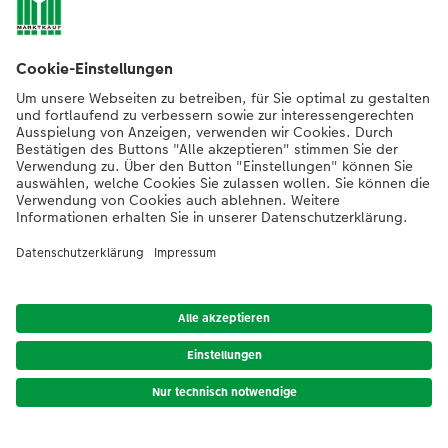
Nachhaltigkeit bei CEWE
Mein Fotoservice
Informationen
Sortiment
Inspirationen
Bei Fragen zu Produkten oder der Bestellung können Sie uns gern anrufen:
0441 18131902
Mo. bis Sa.: 8:00 – 20:00 Uhr und So.: 10:00 – 18:00 Uhr
*Die Preise gelten inkl. MwSt. zzgl. Versandkosten (ggf. auch bei Filialabholung)
gem.
Preisliste
Das abgebildete Produkt hat ggfs. einen höheren Preis.
|
AGB
|
Datenschutz
|
Impressum
|
Vertrag widerrufen