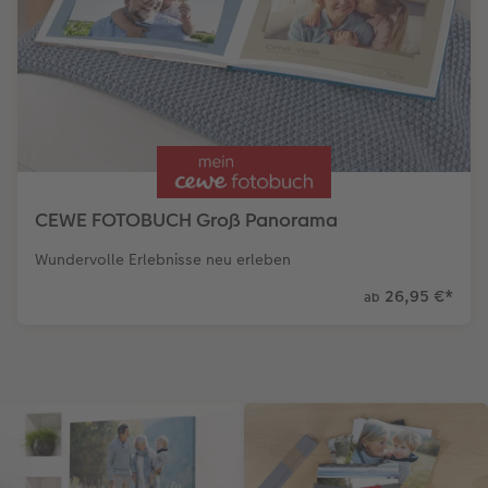
Gestaltungsideen
Extras
Mehrteiler
Einzelkarten
CEWE Geschenkgutschein
Anleitungen & Hilfe
im Wunschformat
Digitale Grußkarte
CEWE myPhotos
Inspiration
Neuheiten
CEWE myPhotos
Neuheiten
Neuheiten
Extras
Neuheiten
CEWE FOTOBUCH Groß Panorama
Wundervolle Erlebnisse neu erleben
26,95 €
*
ab