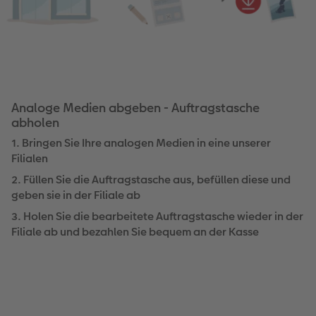
Gestaltungsideen
Extras
Mehrteiler
Einzelkarten
CEWE Geschenkgutschein
Anleitungen & Hilfe
im Wunschformat
Digitale Grußkarte
CEWE myPhotos
Inspiration
Neuheiten
CEWE myPhotos
Neuheiten
Analoge Medien abgeben - Auftragstasche
abholen
Neuheiten
Extras
Neuheiten
1. Bringen Sie Ihre analogen Medien in eine unserer
Filialen
2. Füllen Sie die Auftragstasche aus, befüllen diese und
geben sie in der Filiale ab
3. Holen Sie die bearbeitete Auftragstasche wieder in der
Filiale ab und bezahlen Sie bequem an der Kasse