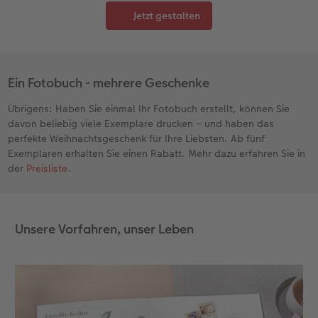
Jetzt gestalten
Anleitungen & Hilfe
im Wunschformat
Digitale Grußkarte
CEWE myPhotos
Inspiration
Neuheiten
CEWE myPhotos
Neuheiten
Ein Fotobuch - mehrere Geschenke
Neuheiten
Extras
Neuheiten
Übrigens: Haben Sie einmal Ihr Fotobuch erstellt, können Sie
davon beliebig viele Exemplare drucken – und haben das
perfekte Weihnachtsgeschenk für Ihre Liebsten. Ab fünf
Exemplaren erhalten Sie einen Rabatt. Mehr dazu erfahren Sie in
der
Preisliste
.
Unsere Vorfahren, unser Leben