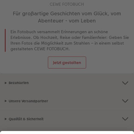
CEWE FOTOBUCH
Für großartige Geschichten vom Glück, vom
Abenteuer - vom Leben
Ein Fotobuch versammelt Erinnerungen an schöne
Erlebnisse. Ob Hochzeit, Reise oder Familienfeier: Geben Sie
Ihren Fotos die Möglichkeit zum Strahlen – in einem selbst
gestalteten CEWE FOTOBUCH.
Jetzt gestalten
Bezahlarten
Unsere Versandpartner
Qualität & Sicherheit