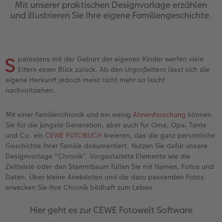
Jahrbuch gestalten
Nature Prints
Photo Streetmap Poster
Dankeskarten Kommunion
Textilien
Papierqualitäten
Max Case
nachhaltiger Schenken
Mit unserer praktischen Designvorlage erzählen
und illustrieren Sie Ihre eigene Familiengeschichte.
en
CEWE FOTOBUCH Kids
Bilderboxen
Acrylglas
Dankeskarten
Schule & Büro
Wandkalender mit Design
Smartflip
Danke sagen
Panoramaseite
Premium Poster
Alu-Dibond
Urlaubsgrüße
Foto-Geschenkbox
NEU: Wandkalender Fineline
PopGrip
Liebe schenken
S
 & App
pätestens mit der Geburt der eigenen Kinder werfen viele
Eltern einen Blick zurück. Ab den Urgroßeltern lässt sich die
Schuber
Fotosticker
Foto auf Holz
Weitere Anlässe
Art Prints
Kalender-Kundenbeispiele
Cardholder
Geburtstagsgeschenke
eigene Herkunft jedoch meist nicht mehr so leicht
f
nachvollziehen.
Designvorlagen
Fotosets
Hartschaum
Papierqualitäten
Handyhüllen
Neuheiten
CEWE myPhotos
Inspiration
Mit einer Familienchronik und ein wenig
Ahnenforschung
können
Foto-Kochbuch
Sofortfotos
Gallery Print
Klappkarten
Faber-Castell
Extras
Neuheiten
Kundenbeispiele
Sie für die jüngste Generation, aber auch für Oma, Opa, Tante
und Co. ein
CEWE FOTOBUCH
kreieren, das die ganz persönliche
Geschichte Ihrer Familie dokumentiert. Nutzen Sie dafür unsere
Kundenbeispiele
Fotos digitalisieren
hexxas
Fotokarten
Haustierwelt
CEWE myPhotos
Foto- & Bastelkalender
Designvorlage "Chronik". Vorgestaltete Elemente wie die
Zeitleiste oder den Stammbaum füllen Sie mit Namen, Fotos und
Webinare
CEWE myPhotos
Willkommensschild
Postkarten
Geschenkideen
Daten. Über kleine Anekdoten und die dazu passenden Fotos
erwecken Sie Ihre Chronik bildhaft zum Leben.
CEWE myPhotos
Neuheiten
Wandgestaltung
Karte mit Einsteckfoto
Kundenbeispiele
Hier geht es zur CEWE Fotowelt Software
Gestaltungsideen
Extras
Mehrteiler
Einzelkarten
CEWE Geschenkgutschein