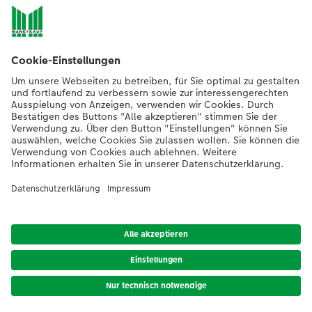
Nachhaltigkeit bei CEWE
Mein Fotoservice
Informationen
Sortiment
Inspirationen
Bei Fragen zu Produkten oder der Bestellung können Sie uns gern anrufen:
0441 18131902
Mo. bis Sa.: 8:00 – 20:00 Uhr und So.: 10:00 – 18:00 Uhr
*Die Preise gelten inkl. MwSt. zzgl. Versandkosten (ggf. auch bei Filialabholung)
gem.
Preisliste
Das abgebildete Produkt hat ggfs. einen höheren Preis.
|
AGB
|
Datenschutz
|
Impressum
|
Vertrag widerrufen