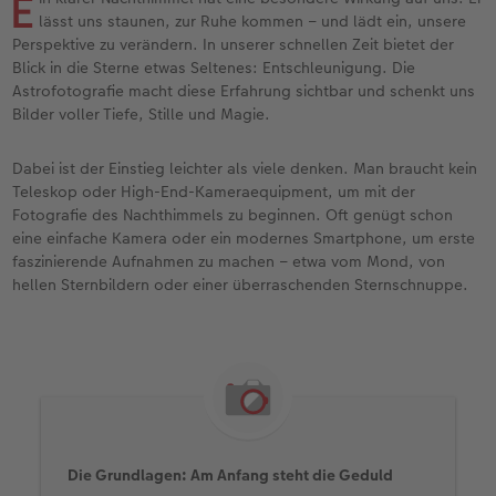
E
lässt uns staunen, zur Ruhe kommen – und lädt ein, unsere
Anleitungen & Hilfe
im Wunschformat
Digitale Grußkarte
CEWE myPhotos
Perspektive zu verändern. In unserer schnellen Zeit bietet der
Blick in die Sterne etwas Seltenes: Entschleunigung. Die
Astrofotografie macht diese Erfahrung sichtbar und schenkt uns
Inspiration
Neuheiten
CEWE myPhotos
Neuheiten
Bilder voller Tiefe, Stille und Magie.
Neuheiten
Extras
Neuheiten
Dabei ist der Einstieg leichter als viele denken. Man braucht kein
Teleskop oder High-End-Kameraequipment, um mit der
Fotografie des Nachthimmels zu beginnen. Oft genügt schon
eine einfache Kamera oder ein modernes Smartphone, um erste
faszinierende Aufnahmen zu machen – etwa vom Mond, von
hellen Sternbildern oder einer überraschenden Sternschnuppe.
Die Grundlagen: Am Anfang steht die Geduld