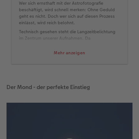
Wer sich ernsthaft mit der Astrofotografie
beschäftigt, wird schnell merken: Ohne Geduld
geht es nicht. Doch wer sich auf diesen Prozess
einlässt, wird reich belohnt.
Technisch gesehen steht die Langzeitbelichtung
im Zentrum unserer Aufnahmen. Da
Himmelskörper meist sehr lichtschwach sind,
braucht es eine Belichtungszeit von mehreren
Mehr anzeigen
Sekunden – manchmal sogar Minuten.
Ein stabiles Stativ ist daher unverzichtbar, ebenso
wie ein Fernauslöser oder zumindest die
Selbstauslösung, um Verwacklungen zu
Der Mond - der perfekte Einstieg
vermeiden. Stellen Sie Ihre Kamera manuell ein.
Ein guter Ausgangspunkt:
Blende möglichst offen (z. B. f/2.8 oder
niedriger),
ISO zwischen 800 und 3200,
Belichtungszeit je nach Motiv 10 bis 30
Sekunden.