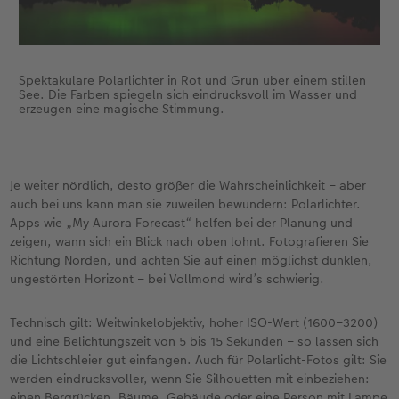
den Einstieg, spontane Versuche oder Reisen ist
das Smartphone eine tolle Möglichkeit, die
Faszination Nachthimmel zu entdecken.
Spektakuläre Polarlichter in Rot und Grün über einem stillen
See. Die Farben spiegeln sich eindrucksvoll im Wasser und
erzeugen eine magische Stimmung.
Je weiter nördlich, desto größer die Wahrscheinlichkeit – aber
auch bei uns kann man sie zuweilen bewundern: Polarlichter.
Apps wie „My Aurora Forecast“ helfen bei der Planung und
zeigen, wann sich ein Blick nach oben lohnt. Fotografieren Sie
Richtung Norden, und achten Sie auf einen möglichst dunklen,
ungestörten Horizont – bei Vollmond wird’s schwierig.
Technisch gilt: Weitwinkelobjektiv, hoher ISO-Wert (1600–3200)
und eine Belichtungszeit von 5 bis 15 Sekunden – so lassen sich
die Lichtschleier gut einfangen. Auch für Polarlicht-Fotos gilt: Sie
werden eindrucksvoller, wenn Sie Silhouetten mit einbeziehen:
einen Bergrücken, Bäume, Gebäude oder eine Person mit Lampe