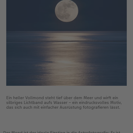
Fotografieren Sie am besten im RAW-Format – so
lassen sich später mehr Details aus dem Bild
holen. Der Autofokus hat bei Dunkelheit meist
keine Chance. Besser: manuell auf einen hellen
Stern scharfstellen.
Tipp
: Planungs-Apps wie
PhotoPills
oder
Stellarium
zeigen Ihnen, wann was am Himmel zu
sehen ist.
Ein heller Vollmond steht tief über dem Meer und wirft ein
silbriges Lichtband aufs Wasser – ein eindrucksvolles Motiv,
das sich auch mit einfacher Ausrüstung fotografieren lässt.
Der Mond ist der ideale Einstieg in die Astrofotografie: Er ist