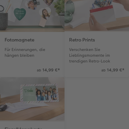
Gestaltungsideen
Extras
Mehrteiler
Einzelkarten
CEWE Geschenkgutschein
Anleitungen & Hilfe
im Wunschformat
Digitale Grußkarte
CEWE myPhotos
Inspiration
Neuheiten
CEWE myPhotos
Neuheiten
Fotomagnete
Retro Prints
Für Erinnerungen, die
Verschenken Sie
Neuheiten
Extras
Neuheiten
hängen bleiben
Lieblingsmomente im
trendigen Retro-Look
14,99 €
*
14,99 €
*
ab
ab