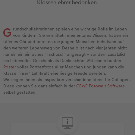
Klassenlehrer bedanken.
Jahrbuch gestalten
Nature Prints
Photo Streetmap Poster
Dankeskarten Kommunion
Textilien
Papierqualitäten
Max Case
nachhaltiger Schenken
en
CEWE FOTOBUCH Kids
Bilderboxen
Acrylglas
Dankeskarten
Schule & Büro
Wandkalender mit Design
Smartflip
Danke sagen
G
rundschullehrerInnen spielen eine wichtige Rolle im Leben
Panoramaseite
Premium Poster
Alu-Dibond
Urlaubsgrüße
Foto-Geschenkbox
NEU: Wandkalender Fineline
PopGrip
Liebe schenken
von Kindern. Sie vermitteln elementares Wissen, haben ein
 & App
offenes Ohr und bereiten die jungen Menschen behutsam auf
Schuber
Fotosticker
Foto auf Holz
Weitere Anlässe
Art Prints
Kalender-Kundenbeispiele
Cardholder
Geburtstagsgeschenke
den weiteren Lebensweg vor. Deshalb ist nach vier Jahren nicht
f
nur ein ein einfaches "Tschüss!" angesagt – sondern zusätzlich
Designvorlagen
Fotosets
Hartschaum
Papierqualitäten
Handyhüllen
Neuheiten
CEWE myPhotos
Inspiration
ein liebevolles Geschenk als Dankeschön. Mit einem bunten
Poster
voller Porträtfotos aller Mädchen und Jungen kann die
Klasse "ihrer" Lehrkraft eine riesige Freude bereiten.
Foto-Kochbuch
Sofortfotos
Gallery Print
Klappkarten
Faber-Castell
Extras
Neuheiten
Kundenbeispiele
Wir zeigen Ihnen als Inspiration verschiedene Ideen für Collagen.
Diese können Sie ganz einfach in der
CEWE Fotowelt Software
Kundenbeispiele
Fotos digitalisieren
hexxas
Fotokarten
Haustierwelt
CEWE myPhotos
Foto- & Bastelkalender
selbst gestalten.
Webinare
CEWE myPhotos
Willkommensschild
Postkarten
Geschenkideen
CEWE myPhotos
Neuheiten
Wandgestaltung
Karte mit Einsteckfoto
Kundenbeispiele
Gestaltungsideen
Extras
Mehrteiler
Einzelkarten
CEWE Geschenkgutschein