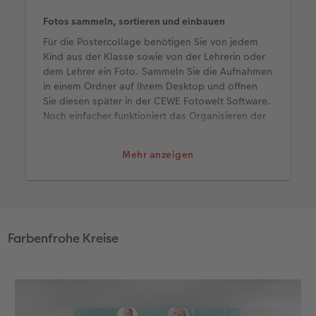
Fotos sammeln, sortieren und einbauen
Anleitungen & Hilfe
im Wunschformat
Digitale Grußkarte
CEWE myPhotos
Für die Postercollage benötigen Sie von jedem
Kind aus der Klasse sowie von der Lehrerin oder
Inspiration
Neuheiten
CEWE myPhotos
Neuheiten
dem Lehrer ein Foto. Sammeln Sie die Aufnahmen
in einem Ordner auf Ihrem Desktop und öffnen
Neuheiten
Extras
Neuheiten
Sie diesen später in der CEWE Fotowelt Software.
Noch einfacher funktioniert das Organisieren der
Aufnahmen mit unserem kostenlosen
Onlinespeicher
CEWE myPhotos
, den Sie direkt
Mehr anzeigen
mit der Gestaltungssoftware verbinden können.
Dort legen Sie einen Ordner an und senden den
Link anschließend an alle Eltern.
Farbenfrohe Kreise