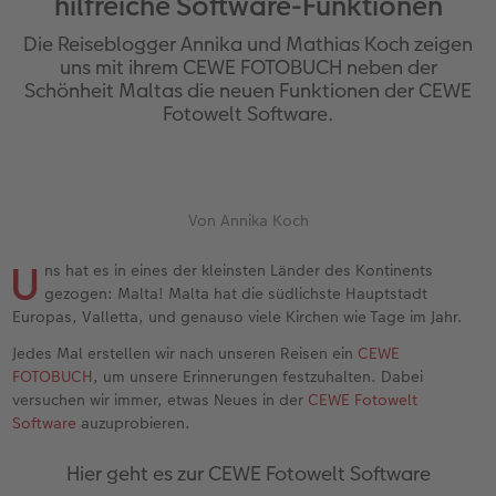
hilfreiche Software-Funktionen
Jahrbuch gestalten
Nature Prints
Photo Streetmap Poster
Dankeskarten Kommunion
Textilien
Papierqualitäten
Max Case
nachhaltiger Schenken
Die Reiseblogger Annika und Mathias Koch zeigen
en
CEWE FOTOBUCH Kids
Bilderboxen
Acrylglas
Dankeskarten
Schule & Büro
Wandkalender mit Design
Smartflip
Danke sagen
uns mit ihrem CEWE FOTOBUCH neben der
Schönheit Maltas die neuen Funktionen der CEWE
Fotowelt Software.
Panoramaseite
Premium Poster
Alu-Dibond
Urlaubsgrüße
Foto-Geschenkbox
NEU: Wandkalender Fineline
PopGrip
Liebe schenken
 & App
Schuber
Fotosticker
Foto auf Holz
Weitere Anlässe
Art Prints
Kalender-Kundenbeispiele
Cardholder
Geburtstagsgeschenke
f
Designvorlagen
Fotosets
Hartschaum
Papierqualitäten
Handyhüllen
Neuheiten
CEWE myPhotos
Inspiration
Von Annika Koch
U
ns hat es in eines der kleinsten Länder des Kontinents
Foto-Kochbuch
Sofortfotos
Gallery Print
Klappkarten
Faber-Castell
Extras
Neuheiten
Kundenbeispiele
gezogen: Malta! Malta hat die südlichste Hauptstadt
Europas, Valletta, und genauso viele Kirchen wie Tage im Jahr.
Kundenbeispiele
Fotos digitalisieren
hexxas
Fotokarten
Haustierwelt
CEWE myPhotos
Foto- & Bastelkalender
Jedes Mal erstellen wir nach unseren Reisen ein
CEWE
FOTOBUCH
, um unsere Erinnerungen festzuhalten. Dabei
Webinare
CEWE myPhotos
Willkommensschild
Postkarten
Geschenkideen
versuchen wir immer, etwas Neues in der
CEWE Fotowelt
Software
auzuprobieren.
CEWE myPhotos
Neuheiten
Wandgestaltung
Karte mit Einsteckfoto
Kundenbeispiele
Hier geht es zur CEWE Fotowelt Software
Gestaltungsideen
Extras
Mehrteiler
Einzelkarten
CEWE Geschenkgutschein