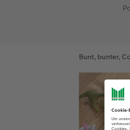
Po
Bunt, bunter, C