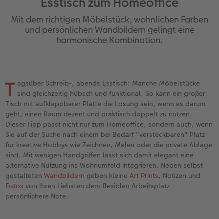
Esstisch zum Homeoffice
Jahrbuch gestalten
Nature Prints
Photo Streetmap Poster
Dankeskarten Kommunion
Textilien
Papierqualitäten
Max Case
nachhaltiger Schenken
Mit dem richtigen Möbelstück, wohnlichen Farben
en
CEWE FOTOBUCH Kids
Bilderboxen
Acrylglas
Dankeskarten
Schule & Büro
Wandkalender mit Design
Smartflip
Danke sagen
und persönlichen Wandbildern gelingt eine
harmonische Kombination.
Panoramaseite
Premium Poster
Alu-Dibond
Urlaubsgrüße
Foto-Geschenkbox
NEU: Wandkalender Fineline
PopGrip
Liebe schenken
 & App
Schuber
Fotosticker
Foto auf Holz
Weitere Anlässe
Art Prints
Kalender-Kundenbeispiele
Cardholder
Geburtstagsgeschenke
T
f
agsüber Schreib-, abends Esstisch: Manche Möbelstücke
sind gleichzeitig hübsch und funktional. So kann ein großer
Designvorlagen
Fotosets
Hartschaum
Papierqualitäten
Handyhüllen
Neuheiten
CEWE myPhotos
Inspiration
Tisch mit aufklappbarer Platte die Lösung sein, wenn es darum
geht, einen Raum dezent und praktisch doppelt zu nutzen.
Foto-Kochbuch
Sofortfotos
Gallery Print
Klappkarten
Faber-Castell
Extras
Neuheiten
Kundenbeispiele
Dieser Tipp passt nicht nur zum Homeoffice, sondern auch, wenn
Sie auf der Suche nach einem bei Bedarf "versteckbaren" Platz
Kundenbeispiele
Fotos digitalisieren
hexxas
Fotokarten
Haustierwelt
CEWE myPhotos
Foto- & Bastelkalender
für kreative Hobbys wie Zeichnen, Malen oder die private Ablage
sind. Mit wenigen Handgriffen lässt sich damit elegant eine
alternative Nutzung ins Wohnumfeld integrieren. Neben selbst
Webinare
CEWE myPhotos
Willkommensschild
Postkarten
Geschenkideen
gestalteten
Wandbildern
geben kleine
Art Prints
, Notizen und
Fotos
von Ihren Liebsten dem flexiblen Arbeitsplatz
CEWE myPhotos
Neuheiten
Wandgestaltung
Karte mit Einsteckfoto
Kundenbeispiele
persönlichere Note.
Gestaltungsideen
Extras
Mehrteiler
Einzelkarten
CEWE Geschenkgutschein