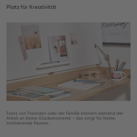
Platz für Kreativität
Anleitungen & Hilfe
im Wunschformat
Digitale Grußkarte
CEWE myPhotos
Inspiration
Neuheiten
CEWE myPhotos
Neuheiten
Neuheiten
Extras
Neuheiten
Fotos von Freunden oder der Familie erinnern während der
Arbeit an kleine Glücksmomente – das sorgt für kleine,
motivierende Pausen.