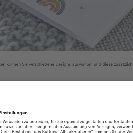
ten können Sie verschiedene Designs auswählen und diese zusätzlich
Fotowelt Software
als auch
online
steht Ihnen eine Vielzahl 
ng. Unsere Empfehlung für eine besonders schön, stimmig un
e Außen-, sondern auch die Innenseite können Sie sich im pa
. Dafür treffen Sie einfach im Konfigurator unter dem Menüp