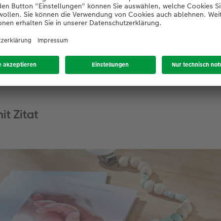
ie Auswahl "Außen- und Innenseiten".
r- und Rückseite können Sie außerdem noch eine Veredelung 
, Gold, Roségold oder Effektlack wählen. So wirken Ihre Gebu
it Zitat