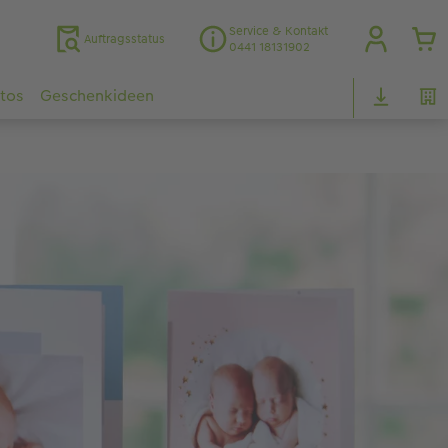
Service & Kontakt
Auftragsstatus
0441 18131902
otos
Geschenkideen