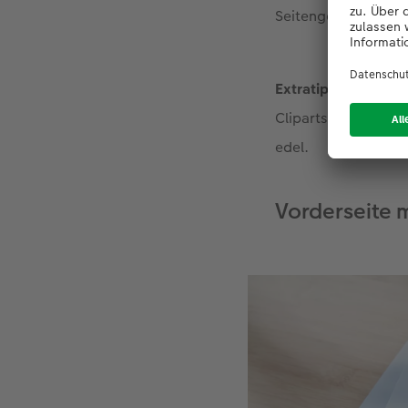
Seitengestaltung d
Extratipp:
Auf Vorde
Cliparts mit Silber
edel.
Vorderseite m