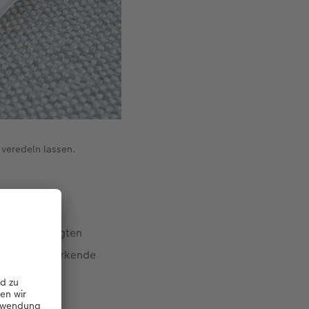
 veredeln lassen.
an vorgefertigten
d stilvoll wirkende
ssenden Look
unkt