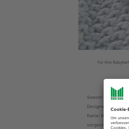
Für Ihre Babykar
Sowohl in der
CEWE 
Designs zur Verfügu
Karte: Nicht nur di
vorgestalten lassen