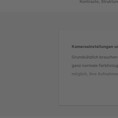
Kontraste, Struktur
Kameraeinstellungen u
Grundsätzlich brauchen 
ganz normale Farbfotog
möglich, Ihre Aufnahme
Informationsdichte abs
in Grenzbereichen der Be
dieser zusätzliche Spiel
Für aussagekräftige Sch