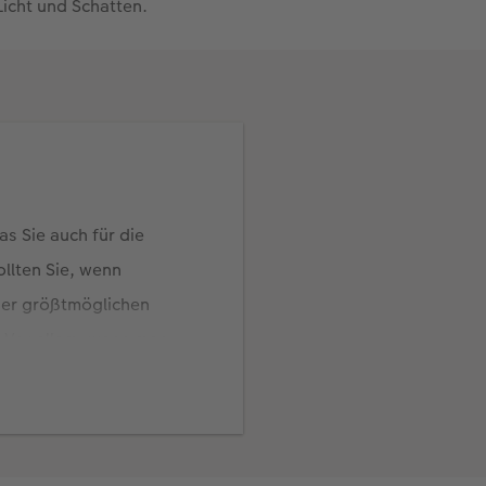
Licht und Schatten.
s Sie auch für die
llten Sie, wenn
der größtmöglichen
 Vor allem, wenn man
rn im Bild, macht sich
htige Rolle. Profis