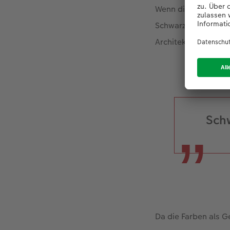
Wenn die Farbe das 
Schwarzweiß wahrsc
Architektur hingege
Schw
Da die Farben als G