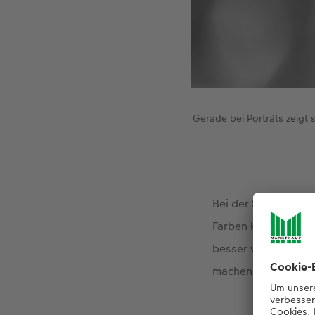
Gerade bei Porträts zeigt
Bei der Schwarzwei
Farben können vom e
besser wird, wenn S
machen, warum Sie e