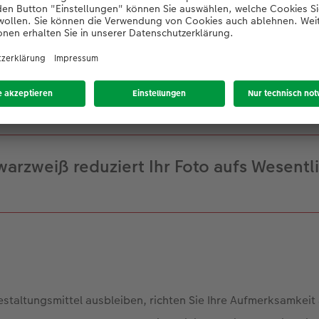
eigentliche Motiv ist – zum Beispiel eine Reihe bunter Häuser
heinlich die falsche Wahl. Bei einem Charakterporträt oder
n können Sie in Schwarzweiß die Wirkung Ihrer Bilder sehr lei
arzweiß reduziert Ihr Foto aufs Wesentl
estaltungsmittel ausbleiben, richten Sie Ihre Aufmerksamkeit