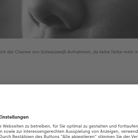
 sich der Charme von Schwarzweiß-Aufnahmen, da keine Farbe mehr 
ß-Fotografie wird oft von der Reduktion auf das Nötigste ge
igentlichen Motiv ablenken. Das bedeutet nicht, dass ein B
ie diese wegfallen lassen. Sie sollten sich auf jeden Fall im 
in Bild lieber in Schwarzweiß machen.