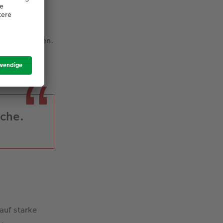
 – dann ist
 moderner
cht verstärken.
iche.
 auf starke