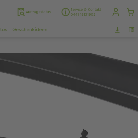
Service & Kontakt
Auftragsstatus
0441 18131902
otos
Geschenkideen