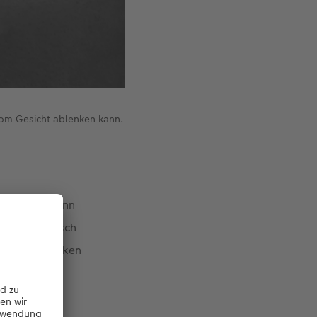
vom Gesicht ablenken kann.
sprochen, denn
ild automatisch
Vorfeld Gedanken