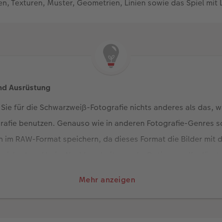
en, Texturen, Muster, Geometrien, Linien sowie das Spiel mit 
nd Ausrüstung
Sie für die Schwarzweiß-Fotografie nichts anderes als das, wa
rafie benutzen. Genauso wie in anderen Fotografie-Genres so
n im RAW-Format speichern, da dieses Format die Bilder mit 
peichert und beim Nachbearbeiten mehr Optionen offenlässt.
lichtung unterwegs ist, mit tiefen Schatten und hellen Lichte
Mehr anzeigen
raum bezahlt.
warzweiß-Fotos spielen Schärfe und Bildqualität eine sehr wic