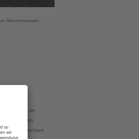
es Naturschauspiel.
anz wörtlich
 entstanden. Im
n dramatischen
ndecke am Horizont