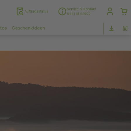
Service & Kontakt
Auftragsstatus
0441 18131902
otos
Geschenkideen