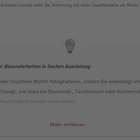
Beinahe surreal wirkt die Stimmung mit einer Gewitterzelle als Motiv.
r: Besonderheiten in Sachen Ausrüstung
der feuchtem Wetter fotografieren, sollten Sie unbedingt e
saugt, wie etwa ein Baumwoll-, Taschentuch oder Küchenroll
Feuchtigkeit auf der Linse landet.
gen zu schützen, können Sie spezielle Hüllen kaufen. Alternat
 einem Gefrierbeutel oder - für größere Kameras - mit einer
Mehr erfahren
bjektiv eine Sichtschutzblende. Eigentlich gedacht, um Sonne