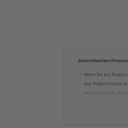
Schlechtwetter-Fototou
Wenn Sie bei Regen o
das Regentropfen auf
wahrscheinlich, dass 
Um die Kamera vor Re
Schutz aber auch mit
Nutzen Sie für das O