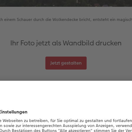
h einem Schauer durch die Wolkendecke bricht, entsteht ein magisch
Ihr Foto jetzt als Wandbild drucken
Jetzt gestalten
f Regen folgt Sonnenschein" können Sie beim Fotografieren g
Foto ist in einem solchen Moment in der sächsischen Schweiz
ind wir dafür den Gohrisch hochgestiegen, mit dem Ziel, de
chtigen Wolkenbruch einzufangen. Während sich die Wolke