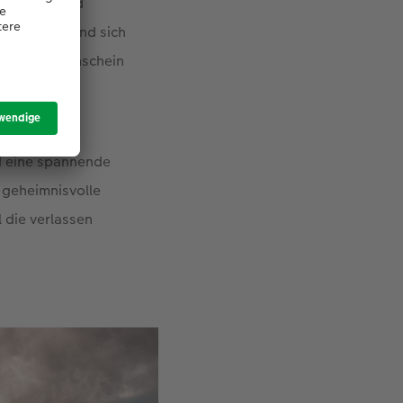
eleuchtet und
stein, während sich
ch bei Sonnenschein
nd eine spannende
e geheimnisvolle
 die verlassen