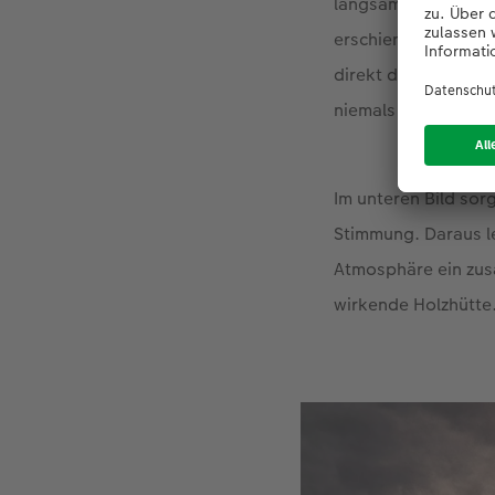
langsam öffnete, w
erschien uns wie im
direkt dahinter noc
niemals hätte einfa
Im unteren Bild sor
Stimmung. Daraus le
Atmosphäre ein zusä
wirkende Holzhütte