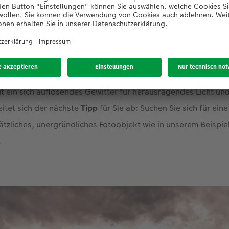
urde Dresden in der Ferne von einzelnen Sonnenstrahlen ang
 Scheinwerferlicht. Im Vordergrund thronte die Festung König
h das nass aus dem Himmel ergoss. Eine Dramaturgie, die si
ngen lassen.
gt ein sich auflösendes Gewitter für herausragendes Licht u
itet sich der nächste
Tipp
für Sie ab: Suchen Sie sich für ein
tzliches, unergründliches Fotoobjekt wie in unserem Beispiel
.