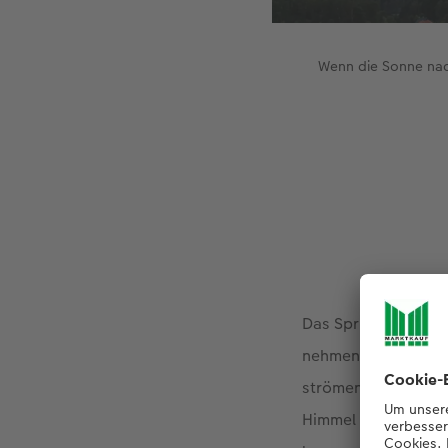
Wenn die Sonne nac
Das Sprichwort "au
nehmen. Das obige 
strömenden Regen s
Himmel nach dem mä