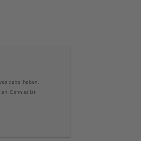
twas dabei haben,
en. Denn es ist
iv funktioniert der
 Duschhaube.
nstrahlen nicht