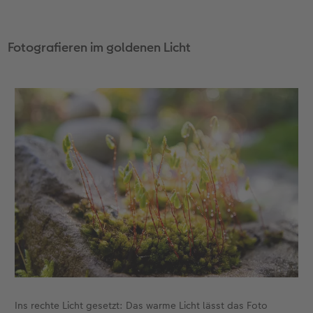
Anleitungen & Hilfe
im Wunschformat
Digitale Grußkarte
CEWE myPhotos
Fotografieren im goldenen Licht
Inspiration
Neuheiten
CEWE myPhotos
Neuheiten
Neuheiten
Extras
Neuheiten
Ins rechte Licht gesetzt: Das warme Licht lässt das Foto