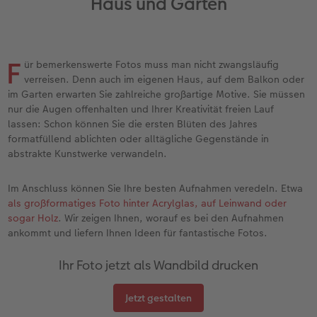
Haus und Garten
Jahrbuch gestalten
Nature Prints
Photo Streetmap Poster
Dankeskarten Kommunion
Textilien
Papierqualitäten
Max Case
nachhaltiger Schenken
en
CEWE FOTOBUCH Kids
Bilderboxen
Acrylglas
Dankeskarten
Schule & Büro
Wandkalender mit Design
Smartflip
Danke sagen
F
ür bemerkenswerte Fotos muss man nicht zwangsläufig
Panoramaseite
Premium Poster
Alu-Dibond
Urlaubsgrüße
Foto-Geschenkbox
NEU: Wandkalender Fineline
PopGrip
Liebe schenken
verreisen. Denn auch im eigenen Haus, auf dem Balkon oder
 & App
im Garten erwarten Sie zahlreiche großartige Motive. Sie müssen
Schuber
Fotosticker
Foto auf Holz
Weitere Anlässe
Art Prints
Kalender-Kundenbeispiele
Cardholder
Geburtstagsgeschenke
nur die Augen offenhalten und Ihrer Kreativität freien Lauf
f
lassen: Schon können Sie die ersten Blüten des Jahres
formatfüllend ablichten oder alltägliche Gegenstände in
Designvorlagen
Fotosets
Hartschaum
Papierqualitäten
Handyhüllen
Neuheiten
CEWE myPhotos
Inspiration
abstrakte Kunstwerke verwandeln.
Foto-Kochbuch
Sofortfotos
Gallery Print
Klappkarten
Faber-Castell
Extras
Neuheiten
Kundenbeispiele
Im Anschluss können Sie Ihre besten Aufnahmen veredeln. Etwa
als großformatiges Foto hinter Acrylglas, auf Leinwand oder
Kundenbeispiele
Fotos digitalisieren
hexxas
Fotokarten
Haustierwelt
CEWE myPhotos
Foto- & Bastelkalender
sogar Holz
. Wir zeigen Ihnen, worauf es bei den Aufnahmen
ankommt und liefern Ihnen Ideen für fantastische Fotos.
Webinare
CEWE myPhotos
Willkommensschild
Postkarten
Geschenkideen
Ihr Foto jetzt als Wandbild drucken
CEWE myPhotos
Neuheiten
Wandgestaltung
Karte mit Einsteckfoto
Kundenbeispiele
Jetzt gestalten
Gestaltungsideen
Extras
Mehrteiler
Einzelkarten
CEWE Geschenkgutschein