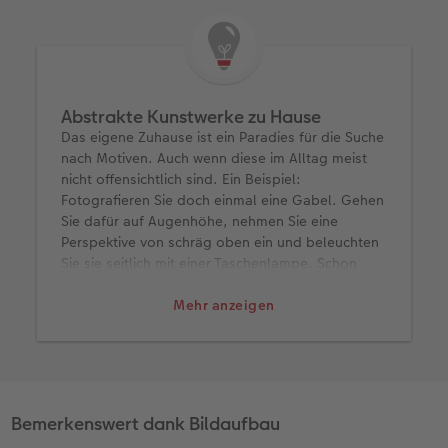
Abstrakte Kunstwerke zu Hause
Das eigene Zuhause ist ein Paradies für die Suche
nach Motiven. Auch wenn diese im Alltag meist
nicht offensichtlich sind. Ein Beispiel:
Fotografieren Sie doch einmal eine Gabel. Gehen
Sie dafür auf Augenhöhe, nehmen Sie eine
Perspektive von schräg oben ein und beleuchten
Sie sie seitlich mit einer Taschenlampe. Schon
können Sie den Alltagsgegenstand mit einem
interessanten, abstrakten Schatten eindrucksvoll
Mehr anzeigen
in Szene setzen.
Eine andere Idee: ein Gegenstand vor einer
Jalousie. Durch das Gegenlicht fotografieren Sie
nur die Silhouette. So wird etwa aus einer
einfachen Flasche ein sehenswertes Kunstwerk.
Bemerkenswert dank Bildaufbau