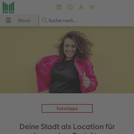
Menü
Menü
CEWE FOTOBUCH
Fotos
Poster & Wandbilder
Grußkarten
Fotogeschenke
Fotokalender
Handyhüllen
Sofortfotos
Geschenkideen
UCH
Übersicht
Übersicht
Übersicht
Übersicht
Übersicht
Übersicht
Übersicht
Übersicht
Übersicht
dbilder
Formate
Fotoabzüge
Fotoleinwand
Einladungskarten
Fototassen & Trinkgefäße
Wandkalender
iPhone Hüllen
Express-Foto
für ihn
Papiere
Express-Foto
Premium Poster
Geburtstagskarten
Fotospiele
Tischkalender
Samsung Hüllen
Produkte
für sie
ke
Einbände
Foto im Rahmen
Posterleiste
Hochzeitskarten
Fotopuzzle
Terminkalender
Google Hüllen
Markt suchen
für Freundinnen
Veredelung
Art Prints
Rahmen
Babykarten
Dekoration
Taschenkalender
Essential Case
Weitere Bestellwege
für Großeltern
Fototipps
Reisefotobuch gestalten
Little Prints
Fotocollage
Dankeskarten Konfirmation
Fotomagnete
Foto- & Bastelkalender
Advanced Case
für Kinder
Deine Stadt als Location für