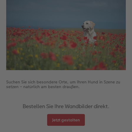
Anleitungen & Hilfe
im Wunschformat
Digitale Grußkarte
CEWE myPhotos
Inspiration
Neuheiten
CEWE myPhotos
Neuheiten
Neuheiten
Extras
Neuheiten
Suchen Sie sich besondere Orte, um Ihren Hund in Szene zu
setzen – natürlich am besten draußen.
Bestellen Sie Ihre Wandbilder direkt.
Jetzt gestalten