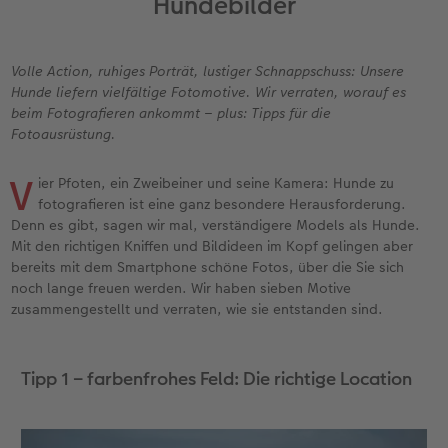
Hundebilder
Jahrbuch gestalten
Nature Prints
Photo Streetmap Poster
Dankeskarten Kommunion
Textilien
Papierqualitäten
Max Case
nachhaltiger Schenken
en
CEWE FOTOBUCH Kids
Bilderboxen
Acrylglas
Dankeskarten
Schule & Büro
Wandkalender mit Design
Smartflip
Danke sagen
Volle Action, ruhiges Porträt, lustiger Schnappschuss: Unsere
Hunde liefern vielfältige Fotomotive. Wir verraten, worauf es
Panoramaseite
Premium Poster
Alu-Dibond
Urlaubsgrüße
Foto-Geschenkbox
NEU: Wandkalender Fineline
PopGrip
Liebe schenken
beim Fotografieren ankommt – plus: Tipps für die
 & App
Fotoausrüstung.
Schuber
Fotosticker
Foto auf Holz
Weitere Anlässe
Art Prints
Kalender-Kundenbeispiele
Cardholder
Geburtstagsgeschenke
f
V
ier Pfoten, ein Zweibeiner und seine Kamera: Hunde zu
Designvorlagen
Fotosets
Hartschaum
Papierqualitäten
Handyhüllen
Neuheiten
CEWE myPhotos
Inspiration
fotografieren ist eine ganz besondere Herausforderung.
Denn es gibt, sagen wir mal, verständigere Models als Hunde.
Mit den richtigen Kniffen und Bildideen im Kopf gelingen aber
Foto-Kochbuch
Sofortfotos
Gallery Print
Klappkarten
Faber-Castell
Extras
Neuheiten
Kundenbeispiele
bereits mit dem Smartphone schöne Fotos, über die Sie sich
noch lange freuen werden. Wir haben sieben Motive
Kundenbeispiele
Fotos digitalisieren
hexxas
Fotokarten
Haustierwelt
CEWE myPhotos
Foto- & Bastelkalender
zusammengestellt und verraten, wie sie entstanden sind.
Webinare
CEWE myPhotos
Willkommensschild
Postkarten
Geschenkideen
Tipp 1 – farbenfrohes Feld: Die richtige Location
CEWE myPhotos
Neuheiten
Wandgestaltung
Karte mit Einsteckfoto
Kundenbeispiele
Gestaltungsideen
Extras
Mehrteiler
Einzelkarten
CEWE Geschenkgutschein