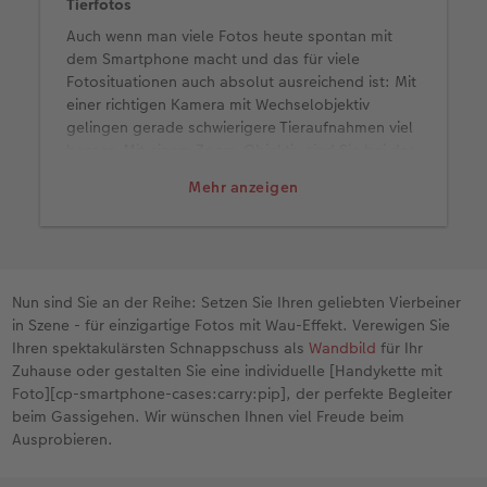
Tierfotos
Auch wenn man viele Fotos heute spontan mit
dem Smartphone macht und das für viele
Fotosituationen auch absolut ausreichend ist: Mit
einer richtigen Kamera mit Wechselobjektiv
gelingen gerade schwierigere Tieraufnahmen viel
besser. Mit einem Zoom-Objektiv sind Sie bei der
Wahl des Bildausschnitts flexibler. Und mit einem
Mehr anzeigen
Teleobjektiv können Sie schöne Aufnahmen aus
der Distanz machen, bei denen der Hintergrund
wunderbar unscharf wird und so der Fokus voll
und ganz auf Ihrem Hund liegt.
Nun sind Sie an der Reihe: Setzen Sie Ihren geliebten Vierbeiner
in Szene - für einzigartige Fotos mit Wau-Effekt. Verewigen Sie
Ihren spektakulärsten Schnappschuss als
Wandbild
für Ihr
Zuhause oder gestalten Sie eine individuelle [Handykette mit
Foto][cp-smartphone-cases:carry:pip], der perfekte Begleiter
beim Gassigehen. Wir wünschen Ihnen viel Freude beim
Ausprobieren.