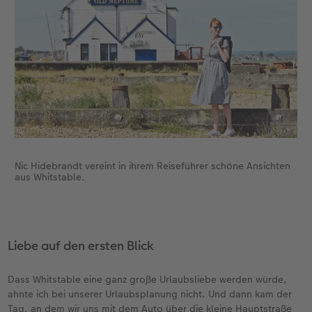
Anleitungen & Hilfe
im Wunschformat
Digitale Grußkarte
CEWE myPhotos
Inspiration
Neuheiten
CEWE myPhotos
Neuheiten
Neuheiten
Extras
Neuheiten
Nic Hidebrandt vereint in ihrem Reiseführer schöne Ansichten
aus Whitstable.
Liebe auf den ersten Blick
Dass Whitstable eine ganz große Urlaubsliebe werden würde,
ahnte ich bei unserer Urlaubsplanung nicht. Und dann kam der
Tag, an dem wir uns mit dem Auto über die kleine Hauptstraße