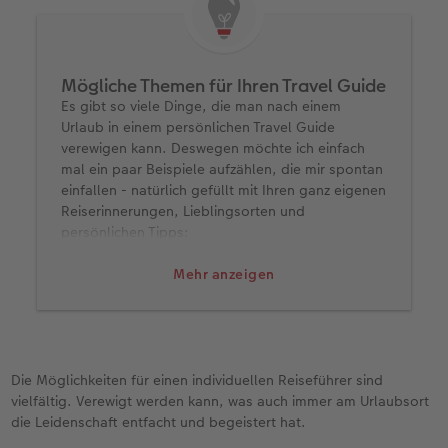
Mögliche Themen für Ihren Travel Guide
Es gibt so viele Dinge, die man nach einem
Urlaub in einem persönlichen Travel Guide
verewigen kann. Deswegen möchte ich einfach
mal ein paar Beispiele aufzählen, die mir spontan
einfallen - natürlich gefüllt mit Ihren ganz eigenen
Reiserinnerungen, Lieblingsorten und
persönlichen Tipps:
klassischer, persönlicher City-Guide, zum
Mehr anzeigen
Beispiel: "Meine Lieblingsplätze in
Barcelona"
Guide für Foodies: "Meine liebsten
Restaurants und Cafés in New York City"
Die Möglichkeiten für einen individuellen Reiseführer sind
Beach Guide: "Die schönsten Strände auf
vielfältig. Verewigt werden kann, was auch immer am Urlaubsort
Barbados"
die Leidenschaft entfacht und begeistert hat.
Guide für den Roadtrip: "Von Vancouver