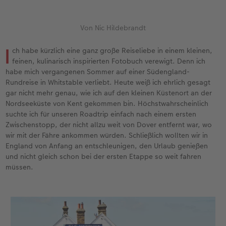
Jahrbuch gestalten
Nature Prints
Photo Streetmap Poster
Dankeskarten Kommunion
Textilien
Papierqualitäten
Max Case
nachhaltiger Schenken
Von Nic Hildebrandt
en
CEWE FOTOBUCH Kids
Bilderboxen
Acrylglas
Dankeskarten
Schule & Büro
Wandkalender mit Design
Smartflip
Danke sagen
I
ch habe kürzlich eine ganz große Reiseliebe in einem kleinen,
Panoramaseite
Premium Poster
Alu-Dibond
Urlaubsgrüße
Foto-Geschenkbox
NEU: Wandkalender Fineline
PopGrip
Liebe schenken
 & App
feinen, kulinarisch inspirierten Fotobuch verewigt. Denn ich
habe mich vergangenen Sommer auf einer Südengland-
Schuber
Fotosticker
Foto auf Holz
Weitere Anlässe
Art Prints
Kalender-Kundenbeispiele
Cardholder
Geburtstagsgeschenke
Rundreise in Whitstable verliebt. Heute weiß ich ehrlich gesagt
f
gar nicht mehr genau, wie ich auf den kleinen Küstenort an der
Designvorlagen
Fotosets
Hartschaum
Papierqualitäten
Handyhüllen
Neuheiten
CEWE myPhotos
Inspiration
Nordseeküste von Kent gekommen bin. Höchstwahrscheinlich
suchte ich für unseren Roadtrip einfach nach einem ersten
Zwischenstopp, der nicht allzu weit von Dover entfernt war, wo
Foto-Kochbuch
Sofortfotos
Gallery Print
Klappkarten
Faber-Castell
Extras
Neuheiten
Kundenbeispiele
wir mit der Fähre ankommen würden. Schließlich wollten wir in
England von Anfang an entschleunigen, den Urlaub genießen
Kundenbeispiele
Fotos digitalisieren
hexxas
Fotokarten
Haustierwelt
CEWE myPhotos
Foto- & Bastelkalender
und nicht gleich schon bei der ersten Etappe so weit fahren
müssen.
Webinare
CEWE myPhotos
Willkommensschild
Postkarten
Geschenkideen
CEWE myPhotos
Neuheiten
Wandgestaltung
Karte mit Einsteckfoto
Kundenbeispiele
Gestaltungsideen
Extras
Mehrteiler
Einzelkarten
CEWE Geschenkgutschein