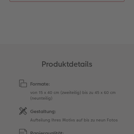
Gestaltungsideen
Extras
Mehrteiler
Einzelkarten
CEWE Geschenkgutschein
Anleitungen & Hilfe
im Wunschformat
Digitale Grußkarte
CEWE myPhotos
Inspiration
Neuheiten
CEWE myPhotos
Neuheiten
Neuheiten
Extras
Neuheiten
Produktdetails
Formate:
von 15 x 40 cm (zweiteilig) bis zu 45 x 60 cm
(neunteilig)
Gestaltung:
Aufteilung Ihres Motivs auf bis zu neun Fotos
Papierqualität: