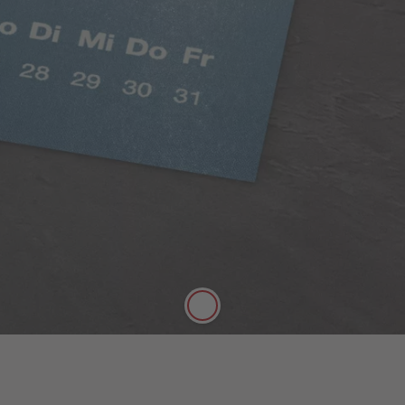
Digitaldruck Matt
Satte Farben, seidenmatter Look
Die hochwertige FSC®-zertifizierte Papierqualität
Digitaldruck Matt mit einer Stärke von 250 g/m²
und seidenmatter Oberfläche lässt sich gut mit
Stiften beschreiben.