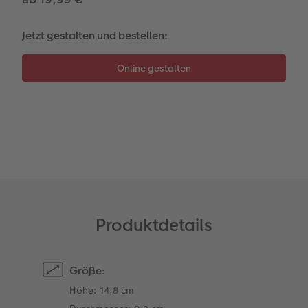
Gestaltungsideen
Extras
Mehrteiler
Einzelkarten
CEWE Geschenkgutschein
Jetzt gestalten und bestellen:
Anleitungen & Hilfe
im Wunschformat
Digitale Grußkarte
CEWE myPhotos
Inspiration
Neuheiten
CEWE myPhotos
Neuheiten
Neuheiten
Extras
Neuheiten
Produktdetails
Größe:
Höhe: 14,8 cm