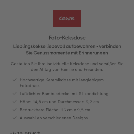
Reisefotobuch gestalten
Little Prints
Fotocollage
Dankeskarten Konfirmation
Fotomagnete
Foto- & Bastelkalender
Advanced Case
für Kinder
Jahrbuch gestalten
Nature Prints
Photo Streetmap Poster
Dankeskarten Kommunion
Textilien
Papierqualitäten
Max Case
nachhaltiger Schenken
en
CEWE FOTOBUCH Kids
Bilderboxen
Acrylglas
Dankeskarten
Schule & Büro
Wandkalender mit Design
Smartflip
Danke sagen
Foto-Keksdose
Panoramaseite
Premium Poster
Alu-Dibond
Urlaubsgrüße
Foto-Geschenkbox
NEU: Wandkalender Fineline
PopGrip
Liebe schenken
Lieblingskekse liebevoll aufbewahren - verbinden
 & App
Sie Genussmomente mit Erinnerungen
Schuber
Fotosticker
Foto auf Holz
Weitere Anlässe
Art Prints
Kalender-Kundenbeispiele
Cardholder
Geburtstagsgeschenke
Gestalten Sie Ihre individuelle Keksdose und versüßen Sie
f
den Alltag von Familie und Freunden.
Designvorlagen
Fotosets
Hartschaum
Papierqualitäten
Handyhüllen
Neuheiten
CEWE myPhotos
Inspiration
Hochwertige Keramikdose mit langlebigem
Fotodruck
Foto-Kochbuch
Sofortfotos
Gallery Print
Klappkarten
Faber-Castell
Extras
Neuheiten
Kundenbeispiele
Luftdichter Bambusdeckel mit Silikondichtung
Höhe: 14,8 cm und Durchmesser: 9,2 cm
Kundenbeispiele
Fotos digitalisieren
hexxas
Fotokarten
Haustierwelt
CEWE myPhotos
Foto- & Bastelkalender
Bedruckbare Fläche: 26 cm x 9,5 cm
Webinare
CEWE myPhotos
Willkommensschild
Postkarten
Geschenkideen
Auswahl an verschiedenen Designs
CEWE myPhotos
Neuheiten
Wandgestaltung
Karte mit Einsteckfoto
Kundenbeispiele
ab 19,99 €
*